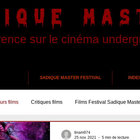
DIQUE MAS
rence sur le cinéma under
SADIQUE MASTER FESTIVAL
INDE
urs films
Critiques films
Films Festival Sadique Maste
tinam974
25 nov. 2021
5 min de lecture