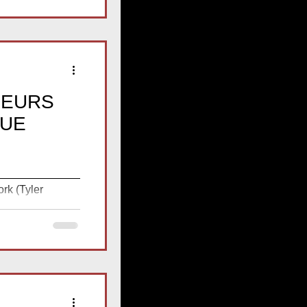
LEURS
QUE
_____________
k (Tyler
 femmes se