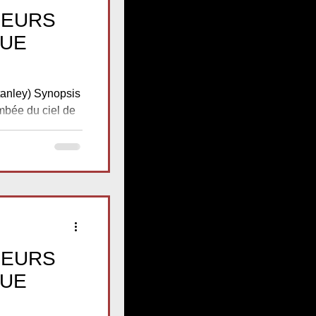
LEURS
QUE
tanley) Synopsis
mbée du ciel de
LEURS
QUE