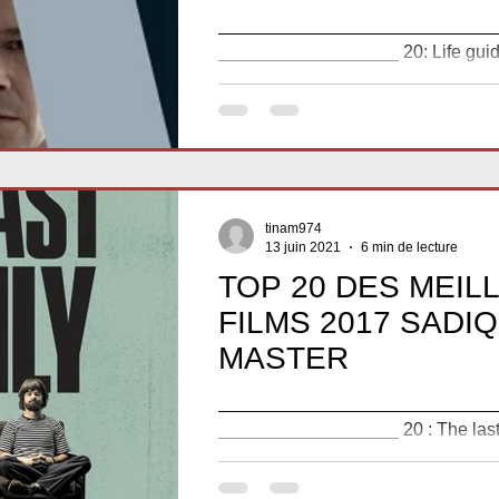
____________________________
__________________ 20: Life guid
Mader) Synopsis : Alexander Dwor
vie...
tinam974
13 juin 2021
6 min de lecture
TOP 20 DES MEIL
FILMS 2017 SADI
MASTER
____________________________
__________________ 20 : The last 
Matuszynski) Synopsis : Né en 1929