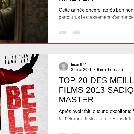
Cette année encore, après bon nomb
parcourus le classement s’annonce d
ordonner et c’est pour cela que ce t
tinam974
31 mai 2021
6 min de lecture
TOP 20 DES MEIL
FILMS 2013 SADI
MASTER
Après avoir fait le tour d’excellents 
tel l’étrange festival ou le Paris Inte
fantastic film festival...