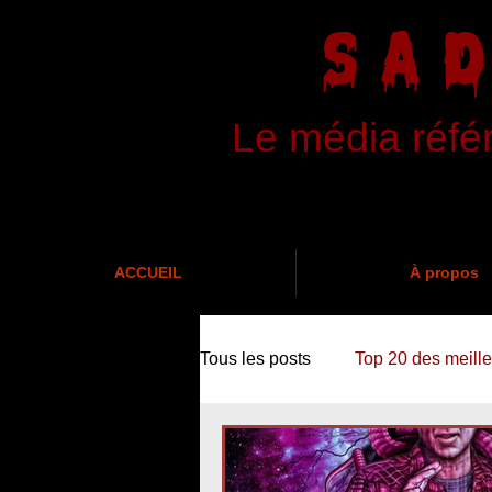
SA
Le média réfé
ACCUEIL
À propos
Tous les posts
Top 20 des meille
News