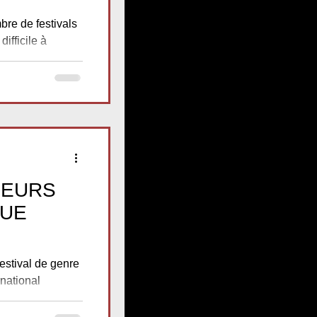
re de festivals
ifficile à
op 20...
LEURS
QUE
festival de genre
rnational