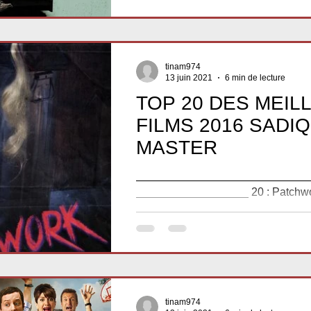
tinam974
13 juin 2021
6 min de lecture
TOP 20 DES MEIL
FILMS 2016 SADI
MASTER
____________________________
__________________ 20 : Patchwor
MacIntyre) Synopsis: Trois jeunes
rendent à...
tinam974