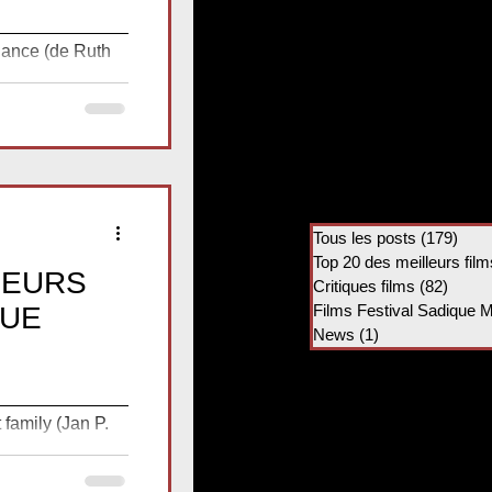
_____________
ance (de Ruth
sky mène une
Tous les posts
(179)
179 
Top 20 des meilleurs film
LEURS
Critiques films
(82)
82 po
Films Festival Sadique 
QUE
News
(1)
1 post
_____________
family (Jan P.
, Zdzisław...