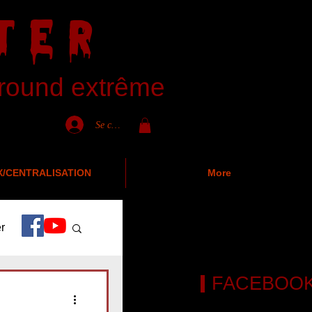
TER
ground extrême
Se connecter
X/CENTRALISATION
More
r
FACEBOO