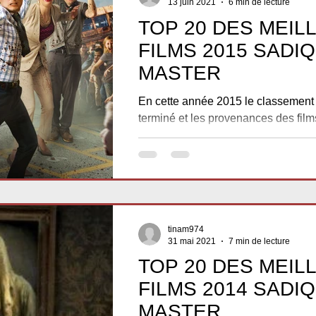
13 juin 2021
6 min de lecture
TOP 20 DES MEIL
FILMS 2015 SADI
MASTER
En cette année 2015 le classement
terminé et les provenances des films
sont diverses et variés. L’idée est...
tinam974
31 mai 2021
7 min de lecture
TOP 20 DES MEIL
FILMS 2014 SADI
MASTER