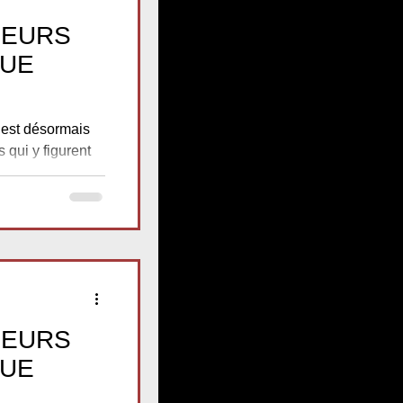
LEURS
QUE
 est désormais
 qui y figurent
LEURS
QUE