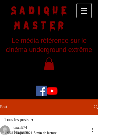
SADIQUE
MASTER
Le média référence sur le
cinéma underground extrême
Post
Tous les posts
tinam974
Tous les posts
25 nov. 2021
5 min de lecture