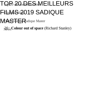
TOP 20 DES MEILLEURS
Top 20 des meilleurs films
FILMS 2019 SADIQUE
Critiques films
MASTER
Films Festival Sadique Master
20 : 
Colour out of space
 (Richard Stanley)
News