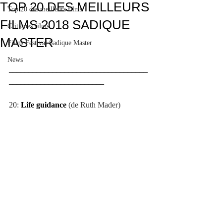
TOP 20 DES MEILLEURS
Top 20 des meilleurs films
FILMS 2018 SADIQUE
Critiques films
MASTER
Films Festival Sadique Master
News
___________________________________
________________________
20: 
Life guidance
 (de Ruth Mader)