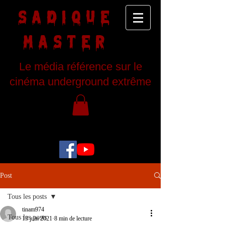
SADIQUE
MASTER
Le média référence sur le
cinéma underground extrême
Post
Tous les posts
tinam974
Tous les posts
13 juin 2021
8 min de lecture