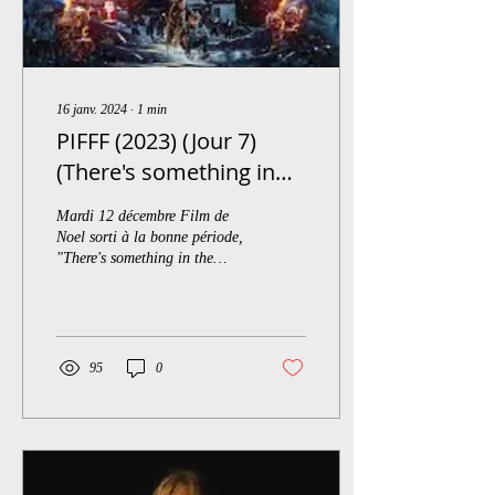
16 janv. 2024
∙
1
min
PIFFF (2023) (Jour 7)
(There's something in
the barn + Palmarès)
Mardi 12 décembre Film de
Noel sorti à la bonne période,
"There's something in the
barn" se place dans le sillon
d'un "Krampus" ou d'un...
95
0