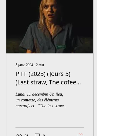
5 janv. 2024
∙
2
min
PIFF (2023) (Jours 5)
(Last straw, The cofee
table)
Lundi 11 décembre Un lieu,
un contexte, des éléments
narratifs et..."The last straw"
d'Alan Scott Neal démarre
comme un survival plutôt...
91
0