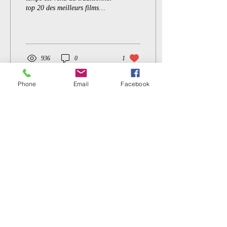
top 20 des meilleurs films
selon Sadique-master. Afin
d'inclure toutes œuvres...
936
0
1
Phone
Email
Facebook
Voir plus
Tous les posts
(179)
179 posts
Top 20 des meilleurs films
(7)
7 posts
Critiques films
(82)
82 posts
Films Festival Sadique Master
(20)
20 posts
News
(1)
1 post
Mentions légales
Politique de confidentialité