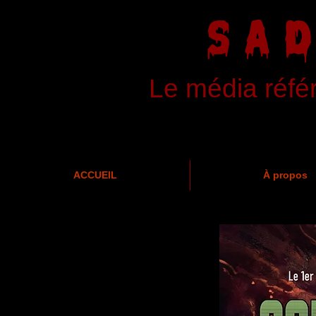
SA
Le média réfé
ACCUEIL
À propos