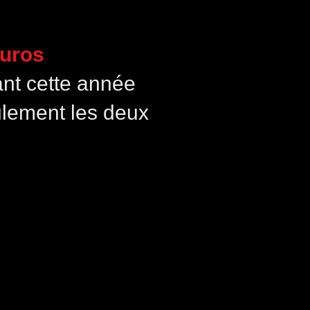
euros
ant cette année
eulement les deux