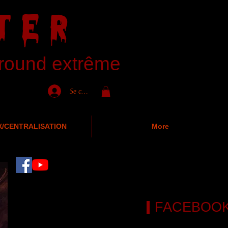
TER
ground extrême
Se connecter
X/CENTRALISATION
More
FACEBOO