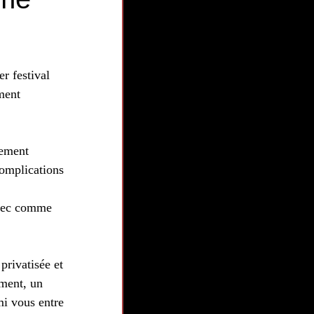
r festival 
ment 
tement 
complications 
avec comme 
privatisée et 
ment, un 
mi vous entre 