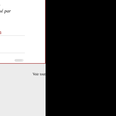
. 
sé par 
n
Voir tout