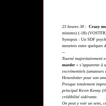
23 heures 30
:  
Crazy m
minutes) (-18) (VOSTFR
Synopsis : Un SDF psycho
meurtres entre quelques 
--
Tourné majoritairement en
murder 
» s’apparente à 
excrémentiels (amateurs d
Henenlotter pour son amo
Presque totalement improv
principal Kevin Kenny (il
crédibilité sidérante.
On peut y voir un sens, c