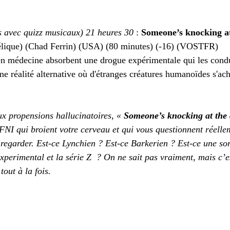
s avec quizz musicaux) 21 heures 30 
: 
Someone’s knocking at
élique) (Chad Ferrin) (USA) (80 minutes) (-16) (VOSTFR)
en médecine absorbent une drogue expérimentale qui les condui
ne réalité alternative où d'étranges créatures humanoïdes s'ach
x propensions hallucinatoires, « 
Someone’s knocking at the 
NI qui broient votre cerveau et qui vous questionnent réelle
 regarder. Est-ce Lynchien ? Est-ce Barkerien ? Est-ce une so
xperimental et la série Z  ? On ne sait pas vraiment, mais c’e
tout à la fois.