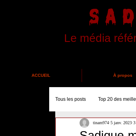
SA
Le média réfé
ACCUEIL
À propos
Tous les posts
Top 20 des meille
tinam974
5 janv. 2023
3
Sadique-m