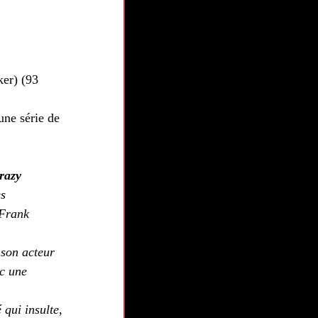
er) (93 
ne série de 
razy  
s 
 Frank 
 son acteur 
c une 
qui insulte, 