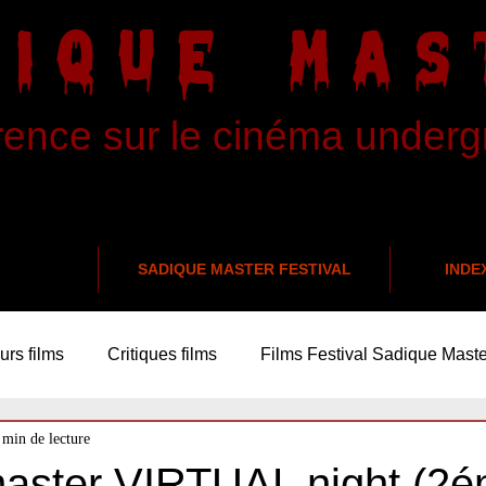
DIQUE MAS
rence sur le cinéma under
SADIQUE MASTER FESTIVAL
INDE
urs films
Critiques films
Films Festival Sadique Maste
 min de lecture
aster VIRTUAL night (2