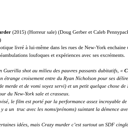
urder
 (2015) (Horreur sale) (Doug Gerber et Caleb Pennypack
)
tique livré à lui-même dans les rues de New-York enchaine u
déambulations loufoques et expériences avec ses excréments.
 Guerilla shot au milieu des pauvres passants dubitatifs, « 
C
un étrange croisement entre du Ryan Nicholson pour ses délire
e merde et de vomi soyez servi) et un petit quelque chose de
ur du New-York sale et crasseux. 
isé, le film est porté par la performance assez incroyable de
 y a un  truc avec les noms/prénoms) suintant la démence ave
ertaines idées, mais Crazy murder c’est surtout un SDF cinglé 