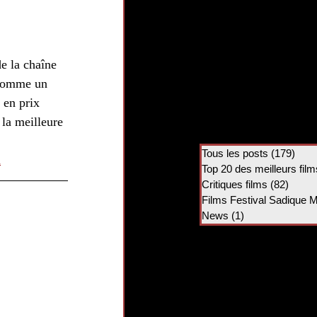
de la chaîne 
r comme un 
 en prix 
 la meilleure 
Tous les posts
(179)
179 
n
Top 20 des meilleurs film
Critiques films
(82)
82 po
Films Festival Sadique 
News
(1)
1 post