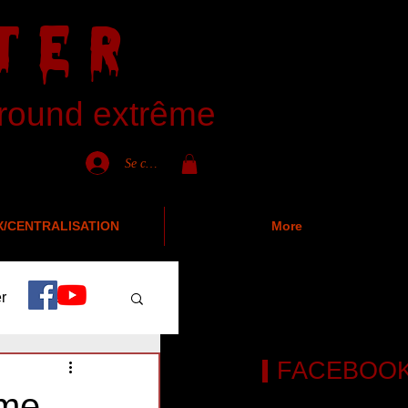
TER
ground extrême
Se connecter
X/CENTRALISATION
More
r
News
FACEBOO
éme