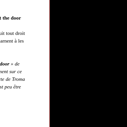
 the door 
t tout droit 
arnent à les 
door 
» de 
ment sur ce 
rte de Troma 
st peu être 