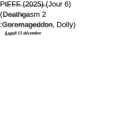
PIFFF (2025) (Jour 6)
Top 20 des meilleurs films
(Deathgasm 2
Critiques films
:Goremageddon, Dolly)
Films Festival Sadique Master
Lundi 15 décembre
News