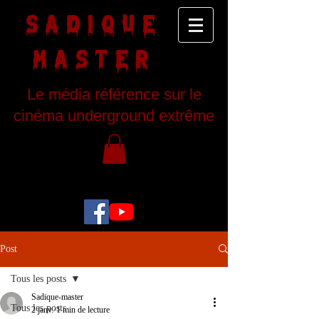
SADIQUE
MASTER
Le média référence sur le
cinéma underground extrême
Post
Tous les posts
Sadique-master
Tous les posts
2 janv.
1 min de lecture