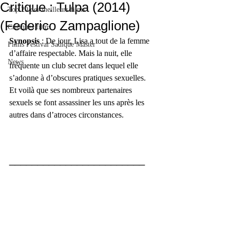
Critique : Tulpa (2014)
Top 20 des meilleurs films
(Federico Zampaglione)
Critiques films
Synopsis
 : De jour, Lisa a tout de la femme 
Films Festival Sadique Master
d’affaire respectable. Mais la nuit, elle 
News
fréquente un club secret dans lequel elle 
s’adonne à d’obscures pratiques sexuelles. 
Et voilà que ses nombreux partenaires 
sexuels se font assassiner les uns après les 
autres dans d’atroces circonstances.
________________________