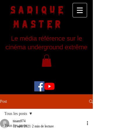
SADIQUE
MASTER
Le média référence sur le
cinéma underground extrême
Post
Tous les posts
tinam974
Tous les posts
12 août 2021
2 min de lecture