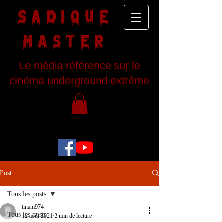
SADIQUE
MASTER
Le média référence sur le
cinéma underground extrême
Post
Tous les posts
tinam974
Tous les posts
12 août 2021
2 min de lecture