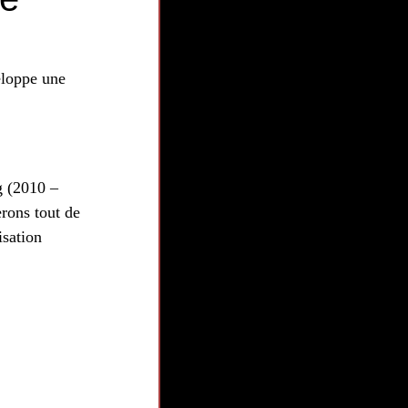
eloppe une 
g (2010 – 
rons tout de 
sation 