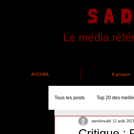
SA
Le média réfé
ACCUEIL
À propos
Tous les posts
Top 20 des meille
aureliewahl
12 août 202
Critique : 