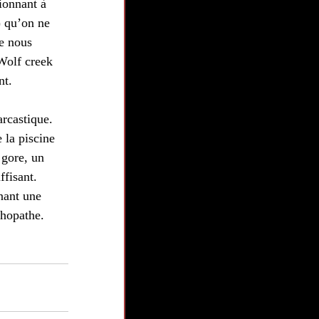
ionnant à 
) qu’on ne 
e nous 
Wolf creek 
nt.
arcastique. 
 la piscine 
 gore, un 
fisant. 
nant une 
chopathe.