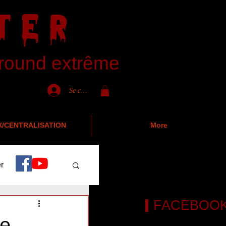
TER
ground extrême
Se connecter
X/CENTRALISATION
More
r
News
FACEBOO
oe