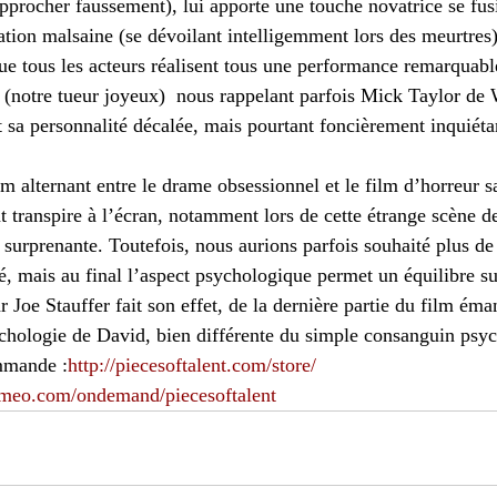
pprocher faussement), lui apporte une touche novatrice se fus
ation malsaine (se dévoilant intelligemment lors des meurtres
ue tous les acteurs réalisent tous une performance remarquabl
 (notre tueur joyeux)  nous rappelant parfois Mick Taylor de 
 sa personnalité décalée, mais pourtant foncièrement inquiéta
m alternant entre le drame obsessionnel et le film d’horreur s
transpire à l’écran, notamment lors de cette étrange scène de
 surprenante. Toutefois, nous aurions parfois souhaité plus de
é, mais au final l’aspect psychologique permet un équilibre suf
 Joe Stauffer fait son effet, de la dernière partie du film éma
ychologie de David, bien différente du simple consanguin psy
mmande :
http://piecesoftalent.com/store/
vimeo.com/ondemand/piecesoftalent