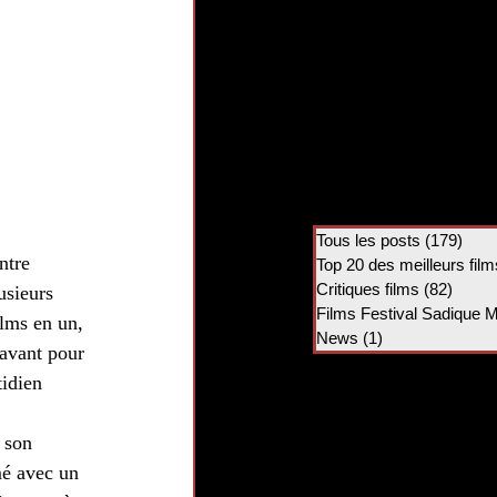
Tous les posts
(179)
179 
ntre 
Top 20 des meilleurs film
Critiques films
(82)
82 po
usieurs 
Films Festival Sadique 
lms en un, 
News
(1)
1 post
 avant pour 
idien 
 son 
mé avec un 