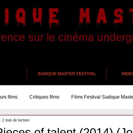
DIQUE MAS
rence sur le cinéma under
SADIQUE MASTER FESTIVAL
INDE
urs films
Critiques films
Films Festival Sadique Maste
1
2 min de lecture
Pieces of talent (2014) (J