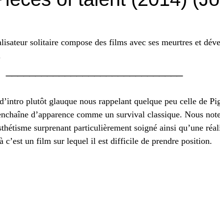
alisateur solitaire compose des films avec ses meurtres et dév
.
                                 ______________________________
’intro plutôt glauque nous rappelant quelque peu celle de Pi
nchaîne d’apparence comme un survival classique. Nous note
thétisme surprenant particulièrement soigné ainsi qu’une réali
 c’est un film sur lequel il est difficile de prendre position.