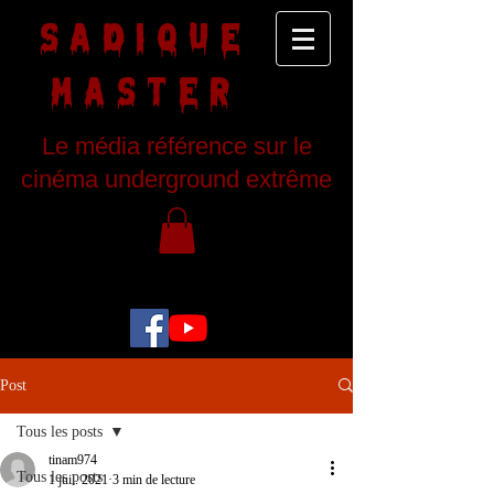
SADIQUE
MASTER
Le média référence sur le
cinéma underground extrême
Post
Tous les posts
tinam974
Tous les posts
1 juil. 2021
3 min de lecture