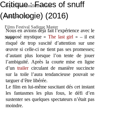
Critique : Faces of snuff
Top 20 des meilleurs films
(Anthologie) (2016)
Critiques films
Films Festival Sadique Master
Nous en avions déjà fait l’expérience avec le 
supposé mystique « 
The last girl
 » – il est 
News
risqué de trop suscité d’attention sur une 
œuvre si celle-ci ne tient pas ses promesses; 
d’autant plus lorsque l’on tente de jouer 
l’ambiguïté. Après la courte mise en ligne 
d’un
 trailer
 circulant de manière succincte 
sur la toile l’aura tendancieuse pouvait se 
targuer d’être libérée.
Le film en lui-même suscitant dés cet instant 
les fantasmes les plus fous, le défi d’en 
sustenter ses quelques spectateurs n’était pas 
moindre.