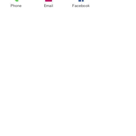
Phone
Email
Facebook
Posts récents
Voir tout
Commentaires