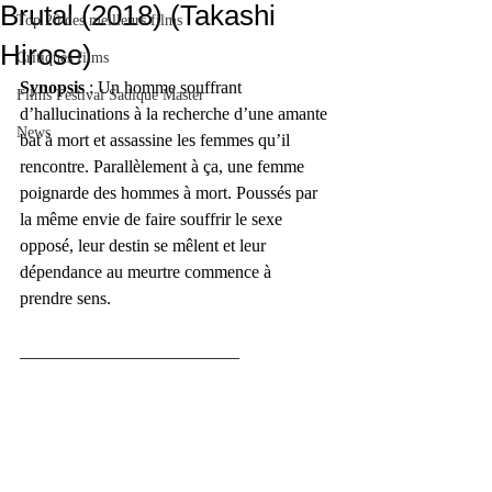
Brutal (2018) (Takashi
Top 20 des meilleurs films
Hirose)
Critiques films
Synopsis 
: Un homme souffrant 
Films Festival Sadique Master
d’hallucinations à la recherche d’une amante 
News
bat à mort et assassine les femmes qu’il 
rencontre. Parallèlement à ça, une femme 
poignarde des hommes à mort. Poussés par 
la même envie de faire souffrir le sexe 
opposé, leur destin se mêlent et leur 
dépendance au meurtre commence à 
prendre sens.
_________________________