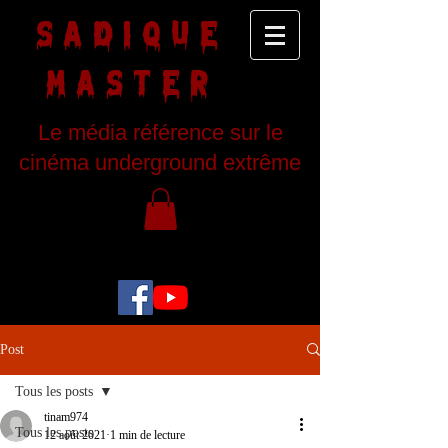
SADIQUE
MASTER
Le média référence sur le
cinéma underground extrême
Post
Tous les posts
tinam974
Tous les posts
12 août 2021
1 min de lecture