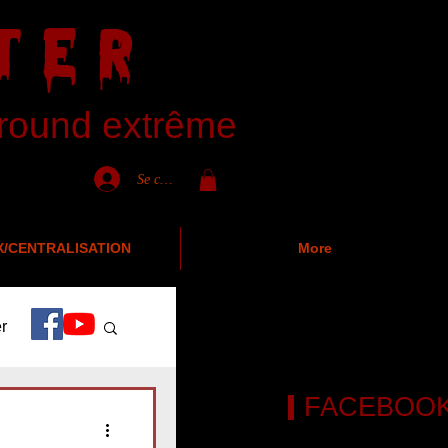
TER
ground extrême
Se connecter
X/CENTRALISATION
More
r
FACEBOO