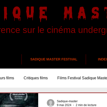
DIQUE MAS
rence sur le cinéma under
SADIQUE MASTER FESTIVAL
INDE
urs films
Critiques films
Films Festival Sadique Maste
Sadique-master
9 mai 2024
2 min de lecture