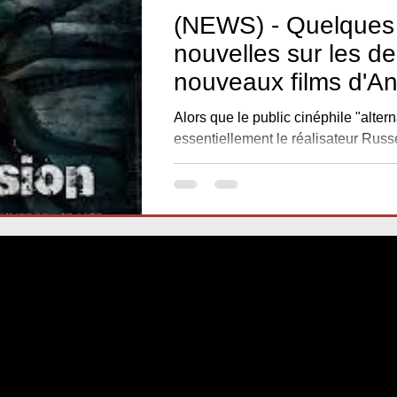
(NEWS) - Quelques
nouvelles sur les d
nouveaux films d'A
Iskanov - Ingression
Alors que le public cinéphile "altern
Breaking Uroboros
essentiellement le réalisateur Rus
Iskanov pour son oeuvre culte de...