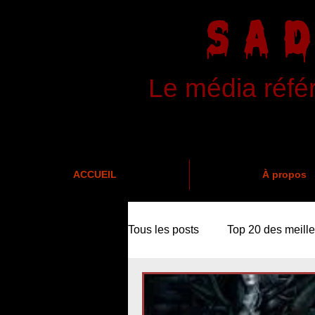
SA
Le média réfé
ACCUEIL
À propos
Tous les posts
Top 20 des meille
News