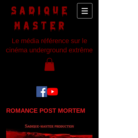
SADIQUE
MASTER
Le média référence sur le
cinéma underground extrême
ROMANCE POST MORTEM