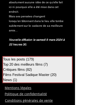
absolument aucune idée de ce qu'elle fait
ici ni pourquoi elle a été mise dans cet
endroit.
Mais ses pensées changent
lorsqu'en
tâtonnant
dans le lieu elle tombe
subitement sur le cadavre de sa meilleure
amie...
Nouvelle diffusion le samedi 9 mars 2024 à
22 heures 30.
Tous les posts
(179)
179 posts
Top 20 des meilleurs films
(7)
7 posts
Critiques films
(82)
82 posts
Films Festival Sadique Master
(20)
20 posts
News
(1)
1 post
Mentions légales
Politique de confidentialité
Conditions générales de vente