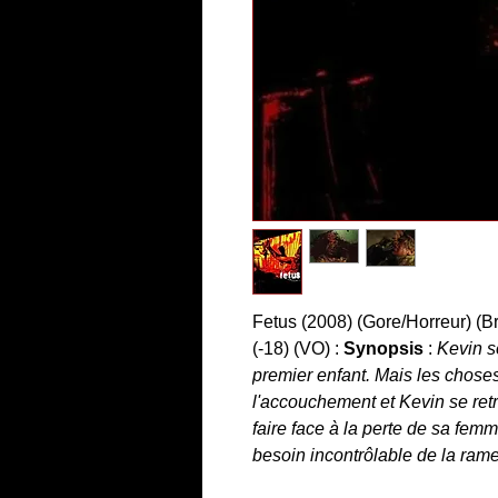
Fetus (2008) (Gore/Horreur) (B
(-18) (VO) :
Synopsis
:
Kevin s
premier enfant. Mais les choses
l'accouchement et Kevin se ret
faire face à la perte de sa fem
besoin incontrôlable de la rame