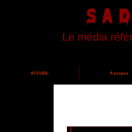
SA
Le média réfé
ACCUEIL
À propos