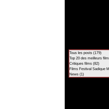
Tous les posts
(179)
179 
Top 20 des meilleurs film
Critiques films
(82)
82 po
Films Festival Sadique 
News
(1)
1 post