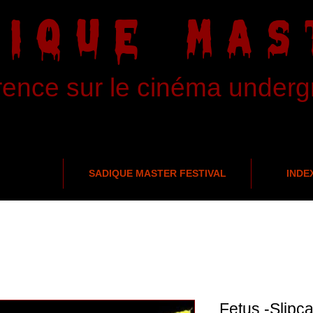
DIQUE MAS
rence sur le cinéma under
SADIQUE MASTER FESTIVAL
INDE
Fetus -Slipc