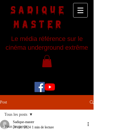
SADIQUE
MASTER
Le média référence sur le
cinéma underground extrême
Post
Tous les posts
Sadique-master
Tous les posts
24 déc. 2024
1 min de lecture