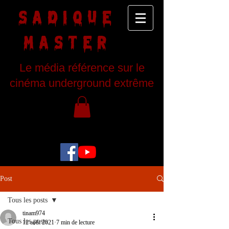
SADIQUE
MASTER
Le média référence sur le
cinéma underground extrême
Post
Tous les posts
tinam974
Tous les posts
12 août 2021
7 min de lecture