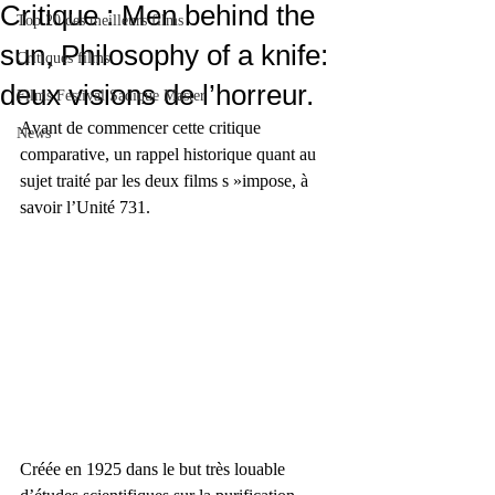
Critique : Men behind the
Top 20 des meilleurs films
sun, Philosophy of a knife:
Critiques films
deux visions de l’horreur.
Films Festival Sadique Master
Avant de commencer cette critique 
News
comparative, un rappel historique quant au 
sujet traité par les deux films s »impose, à 
savoir l’Unité 731.
Créée en 1925 dans le but très louable 