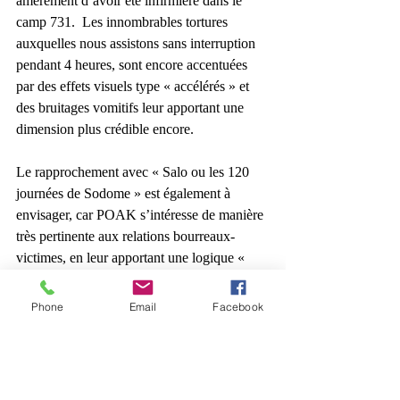
amèrement d’avoir été infirmière dans le 
camp 731.  Les innombrables tortures 
auxquelles nous assistons sans interruption 
pendant 4 heures, sont encore accentuées 
par des effets visuels type « accélérés » et 
des bruitages vomitifs leur apportant une 
dimension plus crédible encore.
Le rapprochement avec « Salo ou les 120 
journées de Sodome » est également à 
envisager, car POAK s’intéresse de manière 
très pertinente aux relations bourreaux-
victimes, en leur apportant une logique « 
scientifique » à instar de l’œuvre de Pasolini 
ou ceux-ci exercent leur domination pour 
Phone
Email
Facebook
satisfaire leurs seuls plaisirs pervers.
Le jeu des acteurs est quasi irréprochable, 
loin d’un « surjeu » racoleur, travers dans 