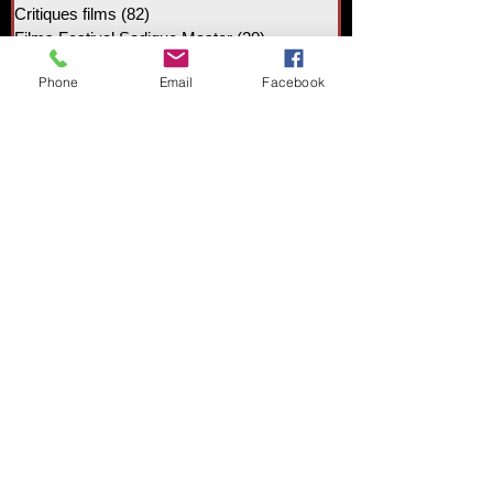
Critiques films
(82)
82 posts
Films Festival Sadique Master
(20)
20 posts
News
(1)
1 post
Phone
Email
Facebook
Mentions légales
Politique de confidentialité
Conditions générales de vente
Sadique-Master 2021 – droits
réservés