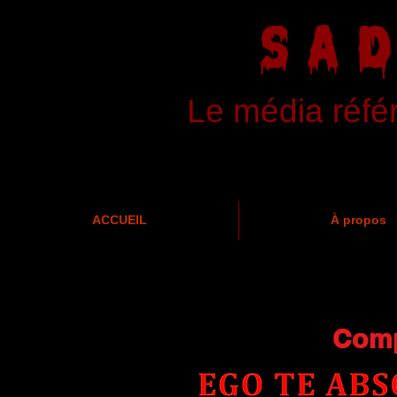
SA
Le média réfé
ACCUEIL
À propos
Comp