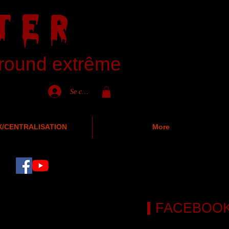
TER
ground extrême
Se connecter
X/CENTRALISATION
More
FACEBOO