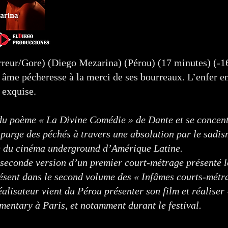
reur/Gore) (Diego Mezarina) (Pérou) (17 minutes) (-16
âme pécheresse à la merci de ses bourreaux. L’enfer en 
s exquise.
 du poème « La Divine Comédie » de Dante et se concent
a purge des péchés à travers une absolution par le sadi
me du cinéma underground d’Amérique Latine.
 seconde version d’un premier court-métrage présenté lo
ésent dans le second volume des « Infâmes courts-mét
éalisateur vient du Pérou présenter son film et réaliser
entary à Paris, et notamment durant le festival.