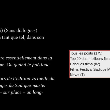
) (Sans dialogues)
tant que tel, dans son
Tous les posts
(179)
179 
re essentiellement dans la
Top 20 des meilleurs film
sme. Ou quand le poétique
Critiques films
(82)
82 po
Films Festival Sadique 
News
(1)
1 post
rs de l’édition virtuelle du
rages du Sadique-master
 – sur place – un long-