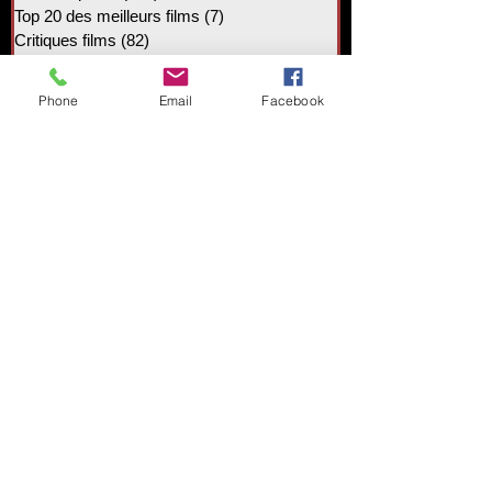
Top 20 des meilleurs films
(7)
7 posts
Critiques films
(82)
82 posts
Films Festival Sadique Master
(20)
20 posts
News
(1)
1 post
Phone
Email
Facebook
Mentions légales
Politique de confidentialité
Conditions générales de vente
Sadique-Master 2021 – droits
réservés